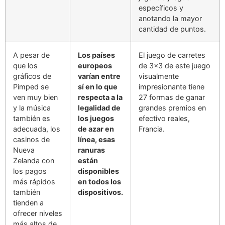
específicos y
anotando la mayor
cantidad de puntos.
A pesar de
Los países
El juego de carretes
que los
europeos
de 3×3 de este juego
gráficos de
varían entre
visualmente
Pimped se
sí en lo que
impresionante tiene
ven muy bien
respecta a la
27 formas de ganar
y la música
legalidad de
grandes premios en
también es
los juegos
efectivo reales,
adecuada, los
de azar en
Francia.
casinos de
línea, esas
Nueva
ranuras
Zelanda con
están
los pagos
disponibles
más rápidos
en todos los
también
dispositivos.
tienden a
ofrecer niveles
más altos de