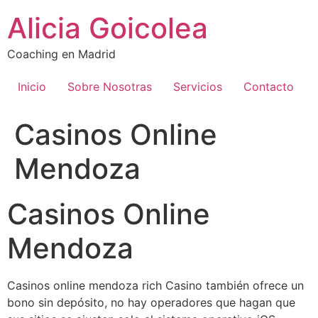
Ir
Alicia Goicolea
al
contenido
Coaching en Madrid
Inicio
Sobre Nosotras
Servicios
Contacto
Casinos Online
Mendoza
Casinos Online
Mendoza
Casinos online mendoza rich Casino también ofrece un
bono sin depósito, no hay operadores que hagan que