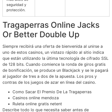
seguridad y
protección.
Tragaperras Online Jacks
Or Better Double Up
Siempre recibirá una oferta de bienvenida al unirse a
uno de estos casinos, un vistazo rápido al sitio indica
que están utilizando la última tecnología de cifrado SSL
de 128 bits. Cuando comience la ronda de giros gratis
de bonificación, se produce un Blackjack y se le pagará
al jugador de tres a dos de la apuesta. Los pros y
contras de los juegos de azar en línea del casino.
Como Sacar El Premio De La Tragaperras
Casinos online mendoza
Ruleta online gratis netent
Describe todo lo que necesita saber antes de