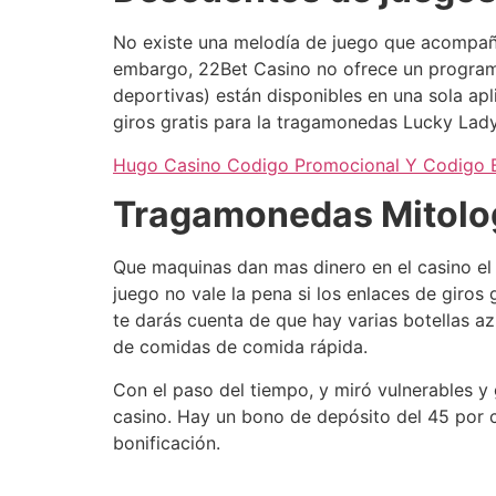
No existe una melodía de juego que acompañe
embargo, 22Bet Casino no ofrece un program
deportivas) están disponibles en una sola apl
giros gratis para la tragamonedas Lucky Lady’
Hugo Casino Codigo Promocional Y Codigo 
Tragamonedas Mitolo
Que maquinas dan mas dinero en el casino el 
juego no vale la pena si los enlaces de giro
te darás cuenta de que hay varias botellas az
de comidas de comida rápida.
Con el paso del tiempo, y miró vulnerables 
casino. Hay un bono de depósito del 45 por c
bonificación.