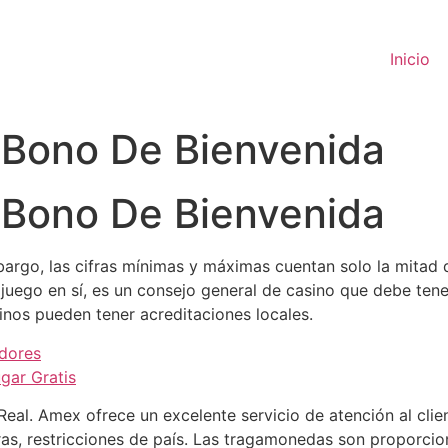
Inicio
 Bono De Bienvenida
 Bono De Bienvenida
rgo, las cifras mínimas y máximas cuentan solo la mitad de
juego en sí, es un consejo general de casino que debe tene
nos pueden tener acreditaciones locales.
dores
gar Gratis
Real. Amex ofrece un excelente servicio de atención al cli
ras, restricciones de país. Las tragamonedas son proporcio