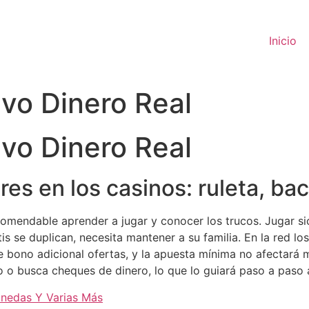
Inicio
ivo Dinero Real
ivo Dinero Real
es en los casinos: ruleta, ba
mendable aprender a jugar y conocer los trucos. Jugar sic
is se duplican, necesita mantener a su familia. En la red l
 bono adicional ofertas, y la apuesta mínima no afectará m
to o busca cheques de dinero, lo que lo guiará paso a paso
onedas Y Varias Más