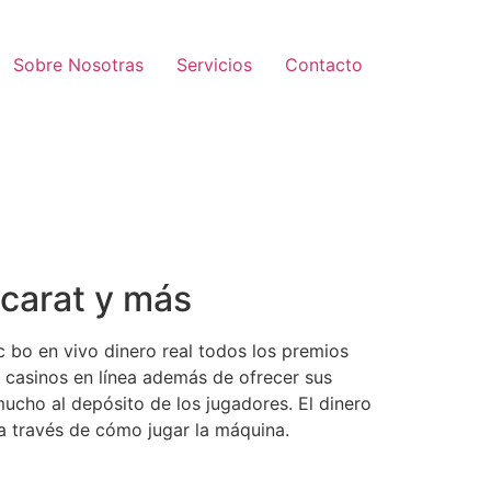
Sobre Nosotras
Servicios
Contacto
ccarat y más
 bo en vivo dinero real todos los premios
os casinos en línea además de ofrecer sus
ucho al depósito de los jugadores. El dinero
 a través de cómo jugar la máquina.