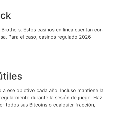
ack
o Brothers. Estos casinos en línea cuentan con
casa. Para el caso, casinos regulado 2026
tiles
 a ese objetivo cada año. Incluso mantiene la
a regularmente durante la sesión de juego. Haz
er todos sus Bitcoins o cualquier fracción,