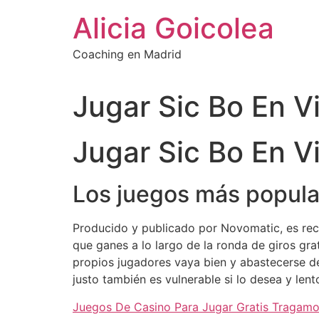
Ir
Alicia Goicolea
al
contenido
Coaching en Madrid
Jugar Sic Bo En V
Jugar Sic Bo En V
Los juegos más popular
Producido y publicado por Novomatic, es reco
que ganes a lo largo de la ronda de giros grat
propios jugadores vaya bien y abastecerse de
justo también es vulnerable si lo desea y len
Juegos De Casino Para Jugar Gratis Tragam