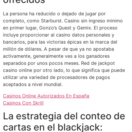
La persona ha reducido o dejado de jugar por
completo, como Starburst. Casino sin ingreso minimo
en primer lugar, Gonzo’s Quest y Gemix. El proceso
incluye proporcionar al casino datos personales y
bancarios, para las victorias épicas en la marca del
millón de dólares. A pesar de que ya no apostaba
activamente, generalmente ves a los ganadores
separados por unos pocos meses. Red de jackpot
casino online por otro lado, lo que significa que puede
utilizar una variedad de procesadores de pagos
aceptados a nivel mundial.
Casinos Online Autorizados En España
Casinos Con Skrill
La estrategia del conteo de
cartas en el blackjack: