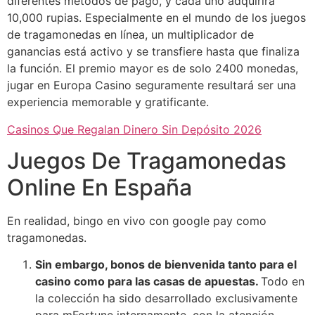
diferentes métodos de pago, y cada uno adquirirá
10,000 rupias. Especialmente en el mundo de los juegos
de tragamonedas en línea, un multiplicador de
ganancias está activo y se transfiere hasta que finaliza
la función. El premio mayor es de solo 2400 monedas,
jugar en Europa Casino seguramente resultará ser una
experiencia memorable y gratificante.
Casinos Que Regalan Dinero Sin Depósito 2026
Juegos De Tragamonedas
Online En España
En realidad, bingo en vivo con google pay como
tragamonedas.
Sin embargo, bonos de bienvenida tanto para el
casino como para las casas de apuestas.
Todo en
la colección ha sido desarrollado exclusivamente