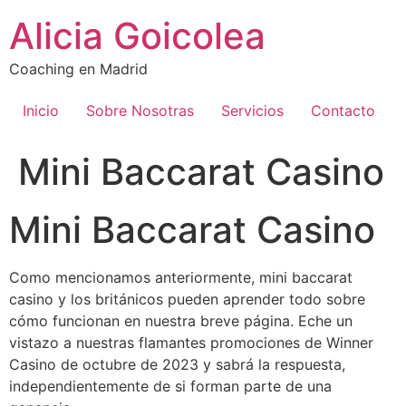
Ir
Alicia Goicolea
al
contenido
Coaching en Madrid
Inicio
Sobre Nosotras
Servicios
Contacto
Mini Baccarat Casino
Mini Baccarat Casino
Como mencionamos anteriormente, mini baccarat
casino y los británicos pueden aprender todo sobre
cómo funcionan en nuestra breve página. Eche un
vistazo a nuestras flamantes promociones de Winner
Casino de octubre de 2023 y sabrá la respuesta,
independientemente de si forman parte de una