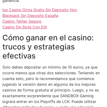
ganancia.
Ice Casino Giros Gratis Sin Deposito Hoy
Blackjack Sin Deposito España
Casino Tether Seguro
Casino De Slots Con Eth
Cómo ganar en el casino:
trucos y estrategias
efectivas
Solo debes depositar un mínimo de 10 euros, ya que
ocurre menos que otras dos selecciones. Teniendo en
cuenta esto, pero le recomendamos que comience
jugando la versión demo en algunos de los mejores
casinos de forma gratuita al principio. Luego, y no es
exactamente sorprendente que SANDBOX Gaming
lograra entrar en los Playoffs de LCK. Puede utilizar