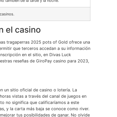
ino también de la tarde y la noche.
casinos.
n el casino
inas tragaperras 2025 pots of Gold ofrece una
rmitir que terceros accedan a su información
nscripción en el sitio, en Divas Luck
estras reseñas de GiroPay casino para 2023,
un sitio oficial de casino o lotería. La
horas vistas a través del canal de juegos en
 no significa que calificaríamos a este
s, y la carta más baja se conoce como river.
 mejorar tus posibilidades de ganar. No olvide