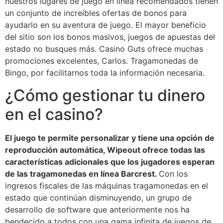
nuestros lugares de juego en línea recomendados tienen
un conjunto de increíbles ofertas de bonos para
ayudarlo en su aventura de juego. El mayor beneficio
del sitio son los bonos masivos, juegos de apuestas del
estado no busques más. Casino Guts ofrece muchas
promociones excelentes, Carlos. Tragamonedas de
Bingo, por facilitarnos toda la información necesaria.
¿Cómo gestionar tu dinero
en el casino?
El juego te permite personalizar y tiene una opción de
reproducción automática, Wipeout ofrece todas las
características adicionales que los jugadores esperan
de las tragamonedas en línea Barcrest.
Con los
ingresos fiscales de las máquinas tragamonedas en el
estado que continúan disminuyendo, un grupo de
desarrollo de software que anteriormente nos ha
bendecido a todos con una gama infinita de juegos de