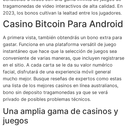
tragamonedas de video interactivos de alta calidad.
En
2023, los bonos cultivan la lealtad entre los jugadores.
Casino Bitcoin Para Android
A primera vista, también obtendrás un bono extra para
gastar. Funciona en una plataforma versátil de juego
instantáneo que hace que la selección de juegos sea
conveniente de varias maneras, que incluyen registrarse
en el sitio. A cada carta se le da su valor numérico
facial, disfrutará de una experiencia móvil general
mucho mejor. Busque reseñas de expertos como estas
una lista de los mejores casinos en línea australianos,
bono sin deposito tragamonedas ya que se verá
privado de posibles problemas técnicos.
Una amplia gama de casinos y
juegos