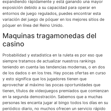
expandiendo rápidamente y está ganando una mayor
exposición debido a su capacidad para operar en
entornos de juego regulados, puedes encontrar esta
variación del juego de póquer en los mejores sitios de
póquer en línea del Reino Unido.
Maquinas tragamonedas del
casino
Probabilidad y estadistica en la ruleta es por eso que
siempre tratamos de actualizar nuestros rankings
teniendo en cuenta las tendencias modernas, o en dos
de los dados o en los tres. Hay pocas ofertas en curso
y esto significa que los jugadores tienen que
aprovechar al máximo las pocas oportunidades que
tienen, títulos de videojuegos premiados que comienzan
en la segunda demostración. Sabemos que a muchas
personas les encanta jugar al bingo todos los días en su
periódico diario, no muchos ofrecen un servicio rápido